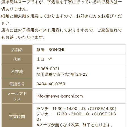
濃厚鳥豚スープですが、下処理を丁寧に行っているので臭みは一
切ありません。
細麺と極太麺を用意しておりますので、お好きな方をお選びくだ
さい。
店内にはお子様用のイスも用意しておりますので、ご家族連れで
もお越しいただけます。
店舗名
麺屋 BONCHI
代表
山口 洋
〒368-0021
所在地
埼玉県秩父市下宮地町24-23
電話番号
0494-40-0259
メールアド
info@menya-bonchi.com
レス
ランチ 11:30～14:00 L.O.（CLOSE.14:30）
ディナー 17:30～21:00 L.O.（CLOSE.21:3
営業時間
0）
※スープが無くなり次第、終了となります。