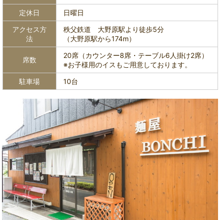
定休日
日曜日
アクセス方
秩父鉄道 大野原駅より徒歩5分
法
（大野原駅から174m）
20席（カウンター8席・テーブル6人掛け2席）
席数
※お子様用のイスもご用意しております。
駐車場
10台